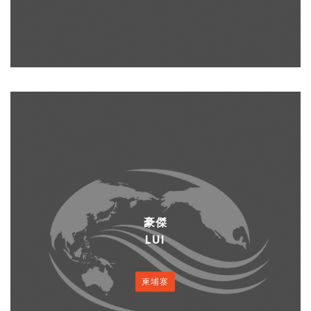
豪傑
LUI
柬埔寨