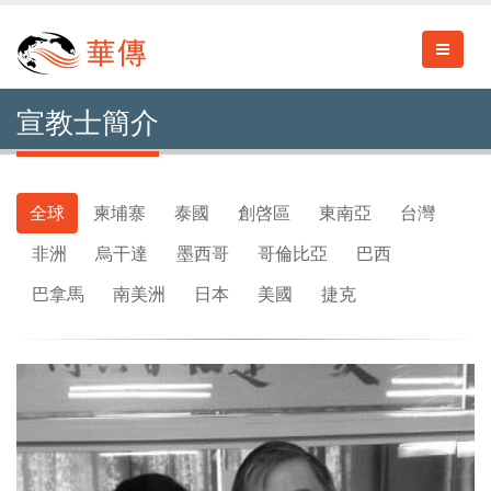
宣教士簡介
全球
柬埔寨
泰國
創啓區
東南亞
台灣
非洲
烏干達
墨西哥
哥倫比亞
巴西
巴拿馬
南美洲
日本
美國
捷克