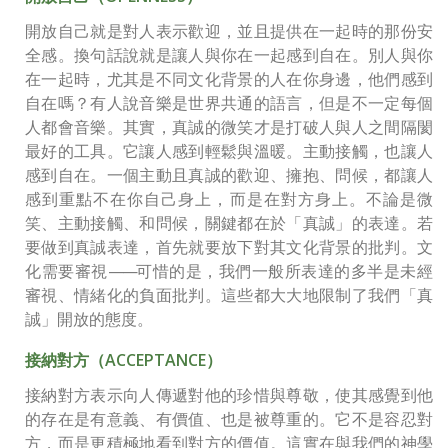
開放自己就是對人表示歡迎，並且提供在一起時的那份安
全感。換句話說就是讓人與你在一起感到自在。別人與你
在一起時，尤其是不同文化背景的人在你身邊，他們感到
自在嗎？有人說音樂是世界共通的語言，但是不一定每個
人都會音樂。其實，真誠的微笑才是打破人與人之間隔閡
最好的工具。它讓人感到輕鬆與溫暖。主動接觸，也讓人
感到自在。一個主動且真誠的歡迎、擁抱、問候，都讓人
感到重點不在你自己身上，而是在對方身上。不論是微
笑、主動接觸、和問候，關鍵都在於「真誠」的表達。若
要做到真誠表達，首先就要放下對其文化背景的批判。文
化需要審視
——
可惜的是，我們一般所表達的多半是未經
審視、情緒化的負面批判。這些都大大地限制了我們「真
誠」開放的態度。
接納對方（ACCEPTANCE）
接納對方表示向人傳遞對他的珍惜與尊敬，使其感覺到他
的存在是有意義、有價值、也是被尊重的。它不是容忍對
方，而是更積極地看到對方的價值。這實在與我們的神學