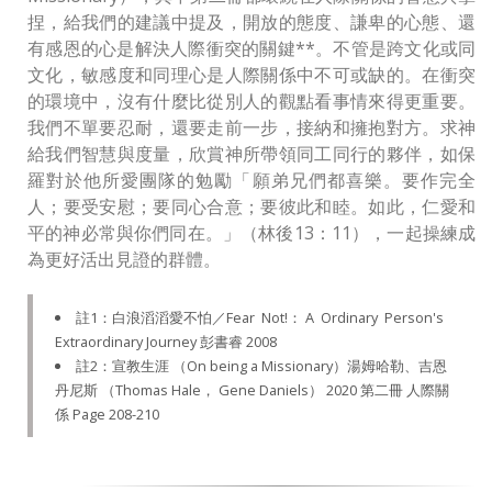
捏，給我們的建議中提及，開放的態度、謙卑的心態、還
有感恩的心是解決人際衝突的關鍵**。不管是跨文化或同
文化，敏感度和同理心是人際關係中不可或缺的。在衝突
的環境中，沒有什麼比從別人的觀點看事情來得更重要。
我們不單要忍耐，還要走前一步，接納和擁抱對方。求神
給我們智慧與度量，欣賞神所帶領同工同行的夥伴，如保
羅對於他所愛團隊的勉勵「願弟兄們都喜樂。要作完全
人；要受安慰；要同心合意；要彼此和睦。如此，仁愛和
平的神必常與你們同在。」（林後13：11），一起操練成
為更好活出見證的群體。‬
註1：白浪滔滔愛不怕／Fear Not!： A Ordinary Person's
Extraordinary Journey 彭書睿 2008
註2：宣教生涯 （On being a Missionary）湯姆哈勒、吉恩
丹尼斯 （Thomas Hale， Gene Daniels） 2020 第二冊 人際關
係 Page 208-210