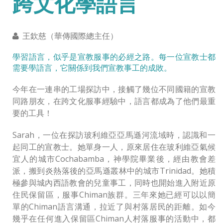
跨文化學語言
王欽慈（華傳國際總主任）
學習語言，似乎是宣教服事的必經之路。每一位宣教士都
需要學語言，它關係到我們宣教事工的成敗。
今年在一連串的工場探訪中，接觸了幾位不同國籍的宣教
同路朋友，在跨文化服事經驗中，語言都成為了他們最重
要的工具！
Sarah，一位在探訪玻利維亞亞馬遜河流域時，認識和一
起同工的宣教士。她單身一人，原來居住在玻利維亞氣候
宜人的城市Cochabamba，神學院畢業後，經由教會差
派，搬到炎熱落後的亞馬遜叢林中的城市Trinidad。她積
極參與城內西語教會的兒童事工，同時也開始進入附近原
住民保留區，服事Chiman族群。三年來她已經可以以簡
單的Chiman語言溝通，拉近了與村落居民的距離。如今
幾乎在任何進入保留區Chiman人村落服事的活動中，都