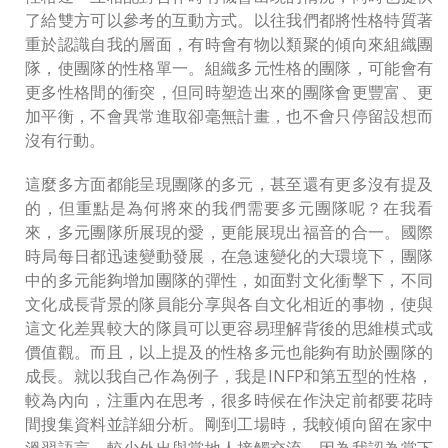
了給雙方可以參考的互動方式。以往我們都將性格特質著
重於認識自我的層面，有時會有物以類聚的傾向來組織團
隊，使團隊的性格單一。組織多元性格的團隊，可能會有
更多性格間的衝突，但同時塑造出來的團隊會更豐富、更
加平衡，不會異常進取卻毫無計畫，也不會只停留設想而
沒有行動。
這麼多方面都能呈現團隊的多元，甚至還有更多沒有提及
的，但重點是為何將來的我們需要多元團隊呢？在我看
來，多元團隊所展現的愛，更能展現出福音的合一。國際
時局每日都迅速變動發展，在急速變化的大環境下，團隊
中的多元能夠增加團隊的彈性，如面對文化衝擊下，不同
文化成長背景的隊員能分享與各自文化相近的事物，使與
這文化差異較大的隊員可以更容易理解背後的思維模式或
價值觀。而且，以上提及的性格多元也能夠有助於團隊的
成長。就以我自己作為例子，我是INFP和第五型的性格，
較為內向，注重內在思考，很多時候在作決定前都要花時
間搜集資料並詳細分析。剛到工場時，我較傾向留在家中
溫習語言，較少外出與當地人接觸交流，因為我認為當下