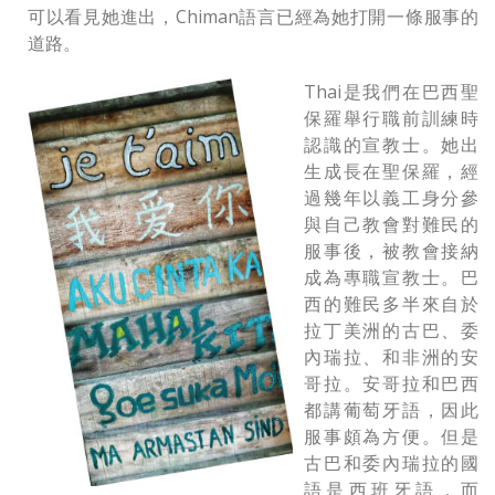
可以看見她進出，Chiman語言已經為她打開一條服事的
道路。
Thai是我們在巴西聖
保羅舉行職前訓練時
認識的宣教士。她出
生成長在聖保羅，經
過幾年以義工身分參
與自己教會對難民的
服事後，被教會接納
成為專職宣教士。巴
西的難民多半來自於
拉丁美洲的古巴、委
內瑞拉、和非洲的安
哥拉。安哥拉和巴西
都講葡萄牙語，因此
服事頗為方便。但是
古巴和委內瑞拉的國
語是西班牙語，而