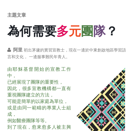
主題文章
為何需要
多
元
團
隊
？
阿里
初出茅廬的實習宣教士，現在一邊於中東創啟地區學習語
言和文化， 一邊服事難民年青人。
由耶穌基督開始的宣教工作
中，
已經展現了團隊的重要性，
因此，很多宣教機構都一直有
重視團隊建立的方法，
可能是簡單的以家庭為單位，
或是由同一範疇的專業人士組
成，
例如醫療團隊等等。
到了現在，愈來愈多人被主興