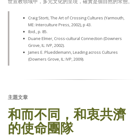
世宣教領域中，多元文化的呈現，確實是個自然的常態。
Craig Storti, The Art of Crossing Cultures (Yarmouth,
ME: Interculture Press, 2002), p 43.
Ibid., p. 85.
Duane Elmer, Cross-cultural Connection (Downers
Grove, IL: IVP, 2002).
James E. Plueddemann, Leading across Cultures
(Downers Grove, IL: IVP, 2009).
主題文章
和而不同，和衷共濟
的使命團隊