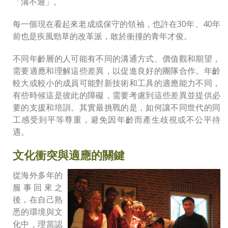
「溝不通」。
每一個現在看起來老成或保守的領袖，也許在30年、40年
前也是疾風勁草的改革派，敢於衝撞的青年才俊。
不同年齡層的人可能有不同的溝通方式、價值觀和期望，
需要適應和理解這些差異，以促進良好的團隊合作。年齡
較大或較小的成員可能對新技術和工具的適應能力不同，
有些時候這是彼此的障礙，需要考慮到這些差異並提供必
要的支援和培訓。其實最挑戰的是，如何讓不同世代的同
工感受到平等尊重，避免因年齡而產生歧視或不公平待
遇。
文化衝突與適應的關鍵
從海外多年的
服事回來之
後，在自己熟
悉的環境與文
化中，理當認