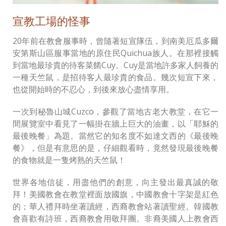
宣教工場的怪事
20年前在教會服事時，曾隨著短宣隊伍，到南美厄瓜多爾
安第斯山區服事當地的原住民Quichua族人。在那裡接觸
到當地最珍貴的待客菜餚Cuy。Cuy是當地許多家人飼養的
一種天竺鼠，是招待客人最珍貴的食品。幾次短宣下來，
也從開始時的不忍心，到後來放心盡情享用。
一次到秘魯山城Cuzco，參觀了當地古老大教堂，在它一
間展覽室中看見了一幅掛在牆上巨大的油畫，以「耶穌的
最後晚餐」為題。當然它的知名度不如達文西的《最後晚
餐》，但是有意思的是，仔細觀看時，竟然發現最後晚餐
的食物就是一隻烤熟的天竺鼠！
世界各地信徒，用盡他們的創意，向主發出最真誠的敬
拜！美國教會在教堂裡面放國旗，中國教會十字架是紅色
的；華人禮拜時坐著讀經，西裔教會站著讀聖經。韓國教
會喜歡有詩班，西裔教會用敬拜團。非裔美國人上教會西