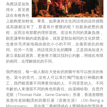
為應該是如魚
得水，甚至應
該在各種角色
上能夠更加輕省。畢竟，如果連跨文化跨語境的這些挑戰
或高牆都沒有了，那還有什麼難的呢？但親身經歷的過
程，反而沒有那麼的理所當然。若沒有共同的異象負擔，
願意謙卑聆聽的成熟靈命，就算是類似相同的文化群體，
也會吹毛求疵地藉由彼此小小的不同，去傷害彼此的相
同。但另一方面，跨語境與文化的團隊，正是因為知道大
家立基點就迥異，更會努力嘗試找到公約數，用彼此有限
的相同，去理解彼此的不同。
我們相信，每一個人都在大使命的拼圖中有可以扮演的角
色。當今的世代，沒有人可以單打獨鬥地進行神國的事
工，我們都需要不同專業領域的人、不同背景的人、不同
年齡的人來擔當不同的角色和責任。由湯姆哈勒、吉恩丹
尼斯（Thomas Hale，Gene Daniels）所著，香港差聯熊
黃惠玲老師翻譯的四冊巨著《宣教生涯》（On Being a
Missionary），其中第二冊都環繞在人際關係的智慧與拿