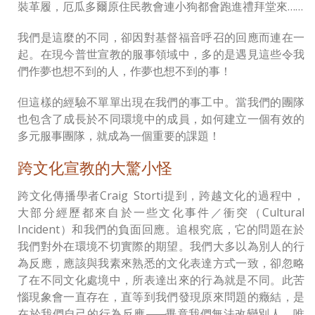
裝革履，厄瓜多爾原住民教會連小狗都會跑進禮拜堂來……
我們是這麼的不同，卻因對基督福音呼召的回應而連在一
起。在現今普世宣教的服事領域中，多的是遇見這些令我
們作夢也想不到的人，作夢也想不到的事！
但這樣的經驗不單單出現在我們的事工中。當我們的團隊
也包含了成長於不同環境中的成員，如何建立一個有效的
多元服事團隊，就成為一個重要的課題！
跨文化宣教的大驚小怪
跨文化傳播學者Craig Storti提到，跨越文化的過程中，
大部分經歷都來自於一些文化事件／衝突（Cultural
Incident）和我們的負面回應。追根究底，它的問題在於
我們對外在環境不切實際的期望。我們大多以為別人的行
為反應，應該與我素來熟悉的文化表達方式一致，卻忽略
了在不同文化處境中，所表達出來的行為就是不同。此苦
惱現象會一直存在，直等到我們發現原來問題的癥結，是
在於我們自己的行為反應
——
畢竟我們無法改變別人，唯