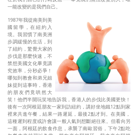
一能改變的是我們自己。
1987年我從南美到美
國留學，在紐約入
境。我習慣了南美洲
步調緩慢的生活，到
了紐約，驚覺大家的
步伐是那麼快速，不
禁想美國文化畢竟講
究效率，分秒必爭！
哪知到教會和弟兄姐
妹提到這事時，香港
的朋友們竟哄然大
笑！他們半開玩笑地告訴我，香港人的步伐比美國更快！
後有一次阿根廷朋友一家到訪紐約，講好坐地鐵12點到家
裡來共進午餐，結果一路遲延，最後2點才到。在美國，
這種遲到程度或許會讓一般人氣到想斷絕往來。但看向另
一面，阿根廷的飲食作息，承襲了南歐習俗，下午2點吃