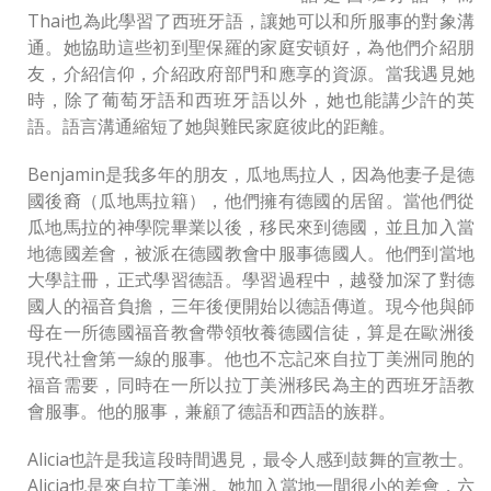
Thai也為此學習了西班牙語，讓她可以和所服事的對象溝
通。她協助這些初到聖保羅的家庭安頓好，為他們介紹朋
友，介紹信仰，介紹政府部門和應享的資源。當我遇見她
時，除了葡萄牙語和西班牙語以外，她也能講少許的英
語。語言溝通縮短了她與難民家庭彼此的距離。
Benjamin是我多年的朋友，瓜地馬拉人，因為他妻子是德
國後裔（瓜地馬拉籍），他們擁有德國的居留。當他們從
瓜地馬拉的神學院畢業以後，移民來到德國，並且加入當
地德國差會，被派在德國教會中服事德國人。他們到當地
大學註冊，正式學習德語。學習過程中，越發加深了對德
國人的福音負擔，三年後便開始以德語傳道。現今他與師
母在一所德國福音教會帶領牧養德國信徒，算是在歐洲後
現代社會第一線的服事。他也不忘記來自拉丁美洲同胞的
福音需要，同時在一所以拉丁美洲移民為主的西班牙語教
會服事。他的服事，兼顧了德語和西語的族群。
Alicia也許是我這段時間遇見，最令人感到鼓舞的宣教士。
Alicia也是來自拉丁美洲。她加入當地一間很小的差會，六