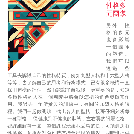
性格多
元團隊
另外，性
格的多元
也會影響
一個團隊
的塑造。
我們可以
透過一些
工具去認識自己的性格特質，例如九型人格和十六型人格
等等，去了解自己的思考和行為模式，已有很多機構一直
採用這樣的評估。然而認識了自我後，更重要的是，知道
各種性格的人在一個團隊中將會以怎樣的角色發揮其作
用。我過去一年所參與的訓練中，有關於九型人格的課
程。我們一起做測驗，找出各人的型格，接著仔細分析每
一種型格……從健康到不健康的狀態，左右翼的附屬性格，
都詳細解釋一遍。整個課程最讓我受惠的是，可預測所有
性格逐一互相配對合作時有機會出現的情況，同時也提供