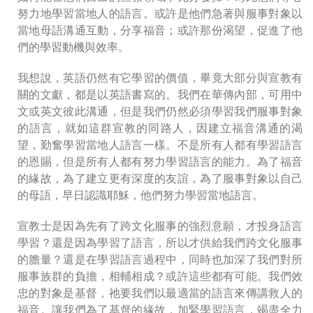
努力地學習當地人的語言。或許是他們急著與服事對象以
當地母語溝通互動，分享福音；或許那份渴望，促進了他
們的學習動機與效率。
我想說，英語仍然有它學習的價值，畢竟大部分與宣教有
關的文獻，都是以英語書寫的。我們在華傳內部，可用中
文或英文彼此溝通，但是我們仍然必須學習我們服事對象
的語言，就如這群宣教的同路人，因建立福音溝通的渴
望，勤奮學習當地人語言一樣。不是所有人都有學習語言
的恩賜，但是所有人都有努力學習語言的能力。為了福音
的緣故，為了建立更有深度的友誼，為了服事對象以自己
的母語，早日認識耶穌，他們努力學習當地語言。
宣教士是因為先有了跨文化服事的強烈意願，才投身語言
學習？還是因為學習了語言，所以才供給我們跨文化服事
的膽量？還是在學習語言過程中，同時也加深了我們對所
服事族群的負擔，相輔相成？或許這些都有可能。我們效
忠的對象是基督，祂要我們以最適當的語言來傳講救人的
福音。讓我們為了基督的緣故，加緊學習語言，竭盡全力