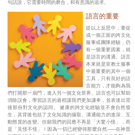
句話說，它需要時間的磨合，和有意識的追求。
語言的重要
從以上反思中，要促
成一個正面的跨文化
服事或團隊經驗，仍
有一個重要因素，就
是語言的溝通。語言
本來就是宣教士服事
中最重要的其中一個
工具，只有良好的語
言能力，才能夠為我
們打開那一扇門，進入另一個文化世界。語言也可以幫助
消除誤會，學習語言的過程讓我們更加謙卑，並表達出背
後那份對文化的認同。 健康的跨文化經驗並不會自然發
生，其背後包括了文化知識的攝取、溝通能力的進深、互
動態度的改變。但願我們的回應不再是「大驚小怪」，而
是「見怪不怪」！因為一切已經變得那麼自然
——
在神普