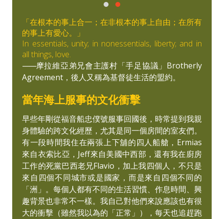
「在根本的事上合一；在非根本的事上自由；在所有
的事上有愛心。」
In essentials, unity; in nonessentials, liberty; and in
all things, love.
——
摩拉維亞弟兄會主護村「手足協議」Brotherly
Agreement，後人又稱為基督徒生活的盟約。
當年海上服事的文化衝擊
早些年剛從福音船忠僕號服事回國後，時常提到我親
身體驗的跨文化經歷，尤其是同一個房間的室友們。
有一段時間我住在兩張上下舖的四人船艙，Ermias
來自衣索比亞，Jeff來自美國中西部，還有我在廚房
工作的死黨巴西老兄Flavio，加上我四個人，不只是
來自四個不同城市或是國家，而是來自四個不同的
「洲」。每個人都有不同的生活習慣、作息時間、興
趣背景也非常不一樣。我自己對他們來說應該也有很
大的衝擊（雖然我以為的「正常」），每天也追趕跑