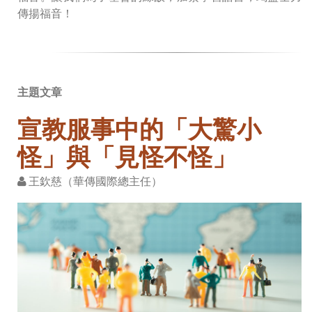
傳揚福音！
主題文章
宣教服事中的「大驚小
怪」與「見怪不怪」
王欽慈（華傳國際總主任）