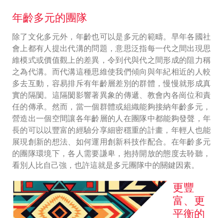
年齡多元的團隊
除了文化多元外，年齡也可以是多元的範疇。早年各國社
會上都有人提出代溝的問題，意思泛指每一代之間出現思
維模式或價值觀上的差異，令到代與代之間形成的阻力稱
之為代溝。而代溝這種思維使我們傾向與年紀相近的人較
多去互動，容易排斥有年齡層差別的群體，慢慢就形成真
實的隔閡。這隔閡影響著異象的傳遞、教會內各崗位和責
任的傳承。然而，當一個群體或組織能夠接納年齡多元，
營造出一個空間讓各年齡層的人在團隊中都能夠發聲，年
長的可以以豐富的經驗分享細密穩重的計畫，年輕人也能
展現創新的想法、如何運用創新科技作配合。在年齡多元
的團隊環境下，各人需要謙卑，抱持開放的態度去聆聽，
看別人比自己強，也許這就是多元團隊中的關鍵因素。
更豐
富、更
平衡的