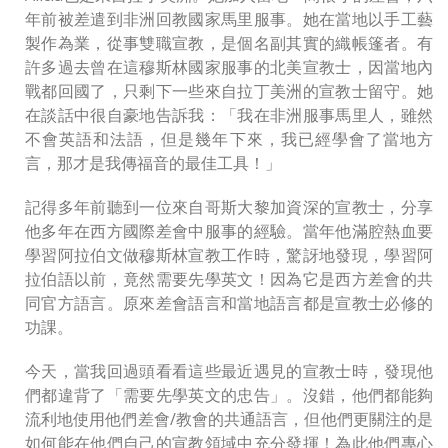
年前被差遣到非洲回教國家馬里服事。她在當地以手工藝
製作為業，從事雙職宣教，是個名副其實的織帳篷者。有
許多過去曾在這穆斯林國家服事的北美宣教士，因當地內
戰都回國了，只剩下一些來自拉丁美洲的宣教士留守。她
在談話中很自豪地告訴我：「我在非洲服事馬里人，雖然
不會英語和法語，但是幾年下來，我已經學會了當地方
言，那才是我傳福音的最佳工具！」
記得多年前聽到一位來自哥斯大黎加資深的宣教士，分享
他多年在西方國際差會中服事的經驗。當年他滿腔熱血要
學習阿拉伯文做穆斯林宣教工作時，驚訝地發現，學習阿
拉伯語以前，竟然需要先學英文！因為它是西方差會的共
同官方語言。原來差會語言和當地語言都是宣教士必修的
功課。
今天，當我回過頭看看這些最近遇見的宣教士時，發現他
們都違背了「需要先學英文的忠告」。沒錯，他們都能夠
流利地使用他們差會/教會的共通語言，但他們更關注的是
如何能在他們自己的宣教領域中充分發揮！為此他們專心