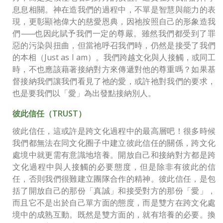
息息相關。神在造我們的過程中，不單是智慧與能力的表
現，更彰顯祂偉大的慈愛恩典，因祂按照自己的形象造我
們
——
也因此賦予我們一定的尊嚴。雖然我們都受到了罪
惡的污染與扭曲，但當祂呼召我們時，仍然是接受了我們
的本相（Just as I am）。我們跨越文化與人接觸，或同工
時，不也應該藉著接納對方來傳遞對他的尊重嗎？如果基
督接納我們讓我們看見了祂的愛，或許祂對我們的要求，
也是要我們以「愛」為出發點接納別人。
彼此信任（TRUST）
彼此信任，這或許是跨文化過程中的最高層吧！很多時候
我們都無法在同文化圈子中建立彼此信任的關係，跨文化
處境中就更需有意識地培養。開放自己和接納對方都是跨
文化過程中與人接觸的必要態度，但是除非有彼此的信
任，否則我們很難建立團隊合作的精神。彼此信任，是包
括了開放自己的那份「真誠」和接受對方的那份「愛」，
而且它不是出於自己單方面的態度，而是雙方在跨文化處
境中的成熟互動。既然是雙方面的，就有培養的必要。換