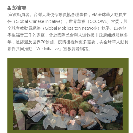
彭書睿
(宣教動員者。台灣大我使命動員協會理事長，VIA全球華人動員主
任（Global Chinese Initiative），世界華福（CCCOWE）常委，與
全球宣教動員網絡（Global Mobilizaiton network）執委。出身於
學生福音工作的家庭，曾於國際差會與人道救援非政府組織服務多
年，足跡遍及世界70餘國。疫情後看到更多需要，與全球華人動員
夥伴共同推動「We Initiative」宣教資源網路。