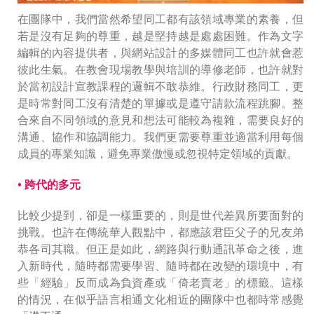
在團隊中，我們當然希望同工都有該領域專業的素養，但
若是沒有足夠的尊重，越是堅持越是處處困難。作為文字
編輯的內容提供者，與網站設計的多媒體同工也許就會惹
彼此生氣。在教會現場教學與培訓的導修老師，也許就對
於當初設計宣教課程的邏輯不敢恭維。行政財務同工，更
是時常對同工沒有清楚的單據或是遵守請款流程跳腳。整
合來自不同領域的意見和想法可能較為複雜，需要良好的
溝通、協作和協調能力。我們更需要尊重並適當利用每個
成員的專業知識，避免專業傲慢或忽視特定領域的貢獻。
• 跨代的多元
比較少提到，卻是一樣重要的，則是世代差異所要面對的
挑戰。也許在傳統華人觀點中，都應該君臣父子的兄友弟
恭各司其職。但正是如此，網路與行動通訊革命之後，進
入新時代，隨時都需要學習、隨時都在改變的環境中，有
些「經驗」反而成為負資產或「倚老賣老」的標籤。這樣
的情況，在似乎語言相通文化相近的團隊中也都時常感覺