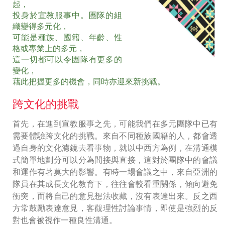
起，
投身於宣教服事中。團隊的組
織變得多元化，
可能是種族、國籍、年齡、性
格或專業上的多元，
這一切都可以令團隊有更多的
變化，
藉此把握更多的機會，同時亦迎來新挑戰。
跨文化的挑戰
首先，在進到宣教服事之先，可能我們在多元團隊中已有
需要體驗跨文化的挑戰。來自不同種族國籍的人，都會透
過自身的文化濾鏡去看事物，就以中西方為例，在溝通模
式簡單地劃分可以分為間接與直接，這對於團隊中的會議
和運作有著莫大的影響。有時一場會議之中，來自亞洲的
隊員在其成長文化教育下，往往會較看重關係，傾向避免
衝突，而將自己的意見想法收藏，沒有表達出來。反之西
方常鼓勵表達意見，客觀理性討論事情，即使是強烈的反
對也會被視作一種良性溝通。