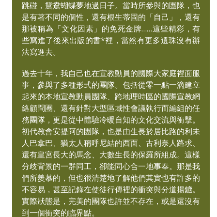
跳碰，鴛鴦蝴蝶夢地過日子。當時所參與的團隊，也
是有著不同的個性，還有根生蒂固的「自己」，還有
那被稱為「文化因素」的免死金牌……這些精彩，有
些寫進了後來出版的書*裡，當然有更多遺珠沒有辦
法寫進去。
過去十年，我自己也在宣教動員的國際大家庭裡面服
事，參與了多種形式的團隊。包括從零一點一滴建立
起來的本地宣教動員團隊、跨地理時區的國際宣教網
絡顧問團、還有針對大型區域性會議執行而編組的任
務團隊，更是從中體驗冷暖自知的文化交流與衝擊。
初代教會安提阿的團隊，也是由生長於居比路的利未
人巴拿巴、猶太人稱呼尼結的西面、古利奈人路求、
還有皇宮長大的馬念、大數生長的保羅所組成。這樣
分歧背景的一群同工，卻能同心合一地事奉。那是我
們所羨慕的，但也很清楚地了解他們其實也有許多的
不容易，甚至記錄在使徒行傳裡的衝突與分道揚鑣。
實際狀態是，完美的團隊也許並不存在，或是還沒有
到一個衝突的臨界點。