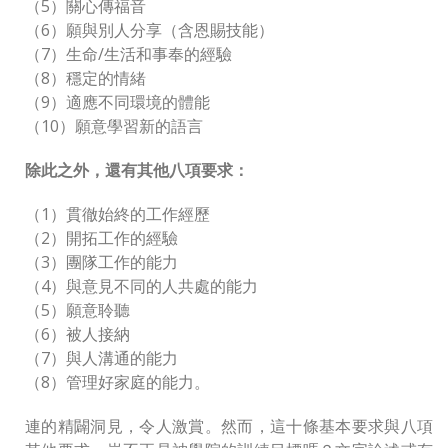
（5）關心傳福音
（6）願與別人分享（含恩賜技能）
（7）生命/生活和事奉的經驗
（8）穩定的情緒
（9）適應不同環境的體能
（10）願意學習新的語言
除此之外，還有其他八項要求：
（1）貫徹始終的工作經歷
（2）開拓工作的經驗
（3）團隊工作的能力
（4）與意見不同的人共處的能力
（5）願意聆聽
（6）被人接納
（7）與人溝通的能力
（8）管理好家庭的能力。
連的精闢洞見，令人激賞。然而，這十條基本要求與八項