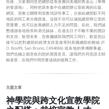
告後，大家都同意把總部從香港搬回美國的舊金山（華傳
的發源地）。同時把原本集中在總部辦公室統籌的出版、
網頁、宣教士關懷和宣教培訓等事工，分派給總部駐不同
地區的同工來分擔跟進。這樣不但可以減低總部辨公室的
營運費，也可以改善總部人力不足的問題。在此，我們誠
懇感謝各地牧長和弟兄姊妹，在過去日子不離不棄的體諒
和支持。盼望未來，您會繼續與我們同工同行。歡迎您以
後可以把對總部的經濟支持直接寄到美國總部的郵箱 (P.
O. Box99, San Bruno, CA94066) 或各地的華傳辦事處。
我們也極之願意收到您的寶貴意見。讓我們共同見證主耶
穌基督，在我們中間所要成就的復興工作。
主題文章
神學院與跨文化宣教學院