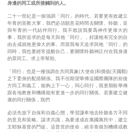
身邊的同工或所接觸到的人。
二十一世紀是一個強調「同行」的時代。若要更有效建立
年青的宣教大軍，我們必須願意花時間去關懷、聆聽，並
與年青的一代結伴同行。我不敢說我要爲神作更偉大的
事，我所追求的是每天與祂「同行」，好讓祂有完全的自
由去成就祂更偉大的事。而當我每天追求與祂「同行」的
同時，我也要經常提醒自己，要關懷聆聽神託付在我身邊
的眾同工。求上帝幫助。
「同行」也是一種強調在共同異象(大使命)和價值(天國觀)
之下委身的配搭關係。我不但期望華傳這國際團隊的前後
方同工和義工，能夠上下一心，同心同行，我更期盼華傳
跟各地教會和機構能有更進一步的同行關係。若要建立健
康的同行關係，我們
必須先放下自保和自義心態，學習謙卑地去聆聽各方不同
的意見和策略。謀求共識，為要達成在萬國萬民中，建立
主耶穌基督的門徒。這普世的使命，絕非靠個別機構或教