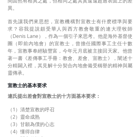
間固然有相異之處，但相同之處其實遠遠超過表面上的差
異。
首先讓我們來思想，宣教機構對宣教士有什麽標準與要
求？容我提說頗受華人與西方教會敬重的連大理牧師
（Denis Lane），作為一個引子來思考。他是海外基督使
團（即前內地會）的宣教士，曾擔任國際事工主任十數
年，宣教事奉經驗豐富，今年元月底被主接回天家。他曾
著一書《差傳事工手冊：教會、差會、宣教士》，闡述十
分精闢入裡，其見解十分契合內地會備受稱譽的精神與屬
靈傳承。
宣教士的基本要求
連氏提出差會對宣教士的十方面基本要求：
（1）清楚宣教的呼召
（2）靈命成熟
（3）甘願為僕的心志
（4）懂得自律