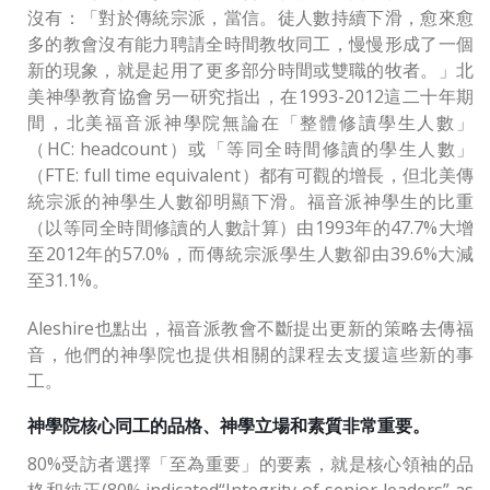
沒有：「對於傳統宗派，當信。徒人數持續下滑，愈來愈
多的教會沒有能力聘請全時間教牧同工，慢慢形成了一個
新的現象，就是起用了更多部分時間或雙職的牧者。」北
美神學教育協會另一研究指出，在1993-2012這二十年期
間，北美福音派神學院無論在「整體修讀學生人數」
（HC: headcount）或「等同全時間修讀的學生人數」
（FTE: full time equivalent）都有可觀的增長，但北美傳
統宗派的神學生人數卻明顯下滑。福音派神學生的比重
（以等同全時間修讀的人數計算）由1993年的47.7%大增
至2012年的57.0%，而傳統宗派學生人數卻由39.6%大減
至31.1%。
Aleshire也點出，福音派教會不斷提出更新的策略去傳福
音，他們的神學院也提供相關的課程去支援這些新的事
工。
神學院核心同工的品格、神學立場和素質非常重要。
80%受訪者選擇「至為重要」的要素，就是核心領袖的品
格和純正(80% indicated“Integrity of senior leaders” as