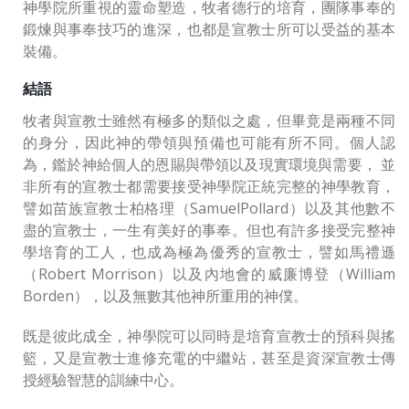
神學院所重視的靈命塑造，牧者德行的培育，團隊事奉的
鍛煉與事奉技巧的進深，也都是宣教士所可以受益的基本
裝備。
結語
牧者與宣教士雖然有極多的類似之處，但畢竟是兩種不同
的身分，因此神的帶領與預備也可能有所不同。個人認
為，鑑於神給個人的恩賜與帶領以及現實環境與需要， 並
非所有的宣教士都需要接受神學院正統完整的神學教育，
譬如苗族宣教士柏格理（SamuelPollard）以及其他數不
盡的宣教士，一生有美好的事奉。但也有許多接受完整神
學培育的工人，也成為極為優秀的宣教士，譬如馬禮遜
（Robert Morrison）以及內地會的威廉博登（William
Borden），以及無數其他神所重用的神僕。
既是彼此成全，神學院可以同時是培育宣教士的預科與搖
籃，又是宣教士進修充電的中繼站，甚至是資深宣教士傳
授經驗智慧的訓練中心。