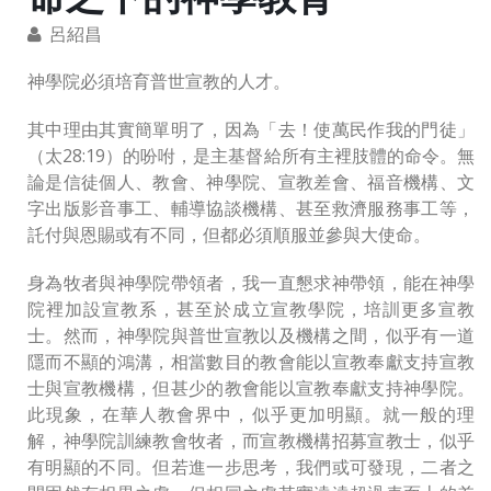
呂紹昌
神學院必須培育普世宣教的人才。
其中理由其實簡單明了，因為「去！使萬民作我的門徒」
（太28:19）的吩咐，是主基督給所有主裡肢體的命令。無
論是信徒個人、教會、神學院、宣教差會、福音機構、文
字出版影音事工、輔導協談機構、甚至救濟服務事工等，
託付與恩賜或有不同，但都必須順服並參與大使命。
身為牧者與神學院帶領者，我一直懇求神帶領，能在神學
院裡加設宣教系，甚至於成立宣教學院，培訓更多宣教
士。然而，神學院與普世宣教以及機構之間，似乎有一道
隱而不顯的鴻溝，相當數目的教會能以宣教奉獻支持宣教
士與宣教機構，但甚少的教會能以宣教奉獻支持神學院。
此現象，在華人教會界中，似乎更加明顯。就一般的理
解，神學院訓練教會牧者，而宣教機構招募宣教士，似乎
有明顯的不同。但若進一步思考，我們或可發現，二者之