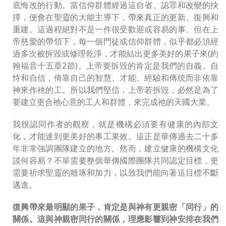
底悔改的行動。當信仰群體經過這自省、認罪和改變的抉
擇，便會在聖靈的大能主導下，帶來真正的更新、復興和
重建。這過程絕對不是一件很受歡迎或容易的事。但在上
帝慈愛的帶領下，每一個門徒或信仰群體，似乎都必須經
過多次被拆毀或修理乾淨，才能結出更多美好的果子來(約
翰福音十五章2節)。上帝要拆毁的肯定是我們的自義、自
恃和自信，倚靠自己的智慧、才能、經驗和傳统而非依靠
神來作衪的工。所以我們堅信，上帝若拆毀，必然是為了
要建立更合祂心意的工人和群體，來完成祂的天國大業。
我很認同作者的觀察，就是機構必須要有健康的內部文
化，才能達到更美好的事工果效。這正是華傳過去二十多
年非常強調團隊建立的地方。然而，建立健康的機構文化
談何容易？不單需要整個華傳國際團隊共同認定目標，更
需要祈求聖靈的雕琢和加力，以致我們能向著這目標不斷
邁進。
復興帶來最明顯的果子，肯定是與神有更親密「同行」的
關係。這與神親密同行的關係，理應影響到神安排在我們