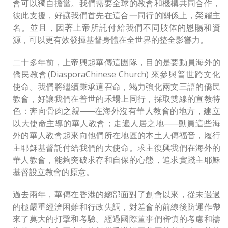
會可以獨自擔當。我們需要全球的教會和機構共同合作，
彼此支援，好讓我們首先在這合一同行的關係上，榮耀主
名。並且，因著上帝所託付給我們不同肢体的恩賜和資
源，可以更有效發揮基督身體在全世界的整全影響力。
二十多年前，上帝興起華傳這團隊，目的是要動員海外的
僑民教會(DiasporaChinese Church) 來參與普世跨文化
使命。我們將繼續秉承這召命，竭力強化兩文三語的僑民
教會，好讓我們在普世的禾場上同行，採取雙線的宣教特
色：奔向骨肉之親
——
在海外沒有華人教會的地方，建立
以大使命主導的華人教會；走遍人居之地
——
動員這些海
外的華人教會起來向他們所在地區的本土人傳福音，履行
主耶穌基督託付給我們的大使命。求主復興我們在海外的
華人教會，能夠突破求存和自保的心態，追求實踐主耶穌
基督設立教會的原意。
過去兩年，華傳在香港的總部面對了創會以來，從未遇過
的極嚴重經濟困難和行政失調，對差會的前線後防運作帶
來了莫大的打擊和考驗。經過國際董事們審慎的考慮和禱