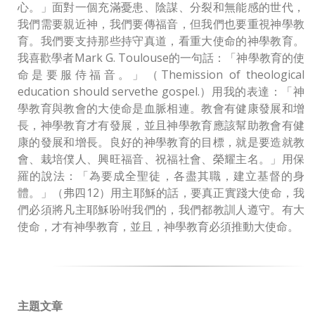
心。」面對一個充滿憂患、陰謀、分裂和無能感的世代，
我們需要親近神，我們要傳福音，但我們也要重視神學教
育。我們要支持那些持守真道，看重大使命的神學教育。
我喜歡學者Mark G. Toulouse的一句話：「神學教育的使
命是要服侍福音。」（Themission of theological
education should servethe gospel.）用我的表達：「神
學教育與教會的大使命是血脈相連。教會有健康發展和增
長，神學教育才有發展，並且神學教育應該幫助教會有健
康的發展和增長。良好的神學教育的目標，就是要造就教
會、栽培僕人、興旺福音、祝福社會、榮耀主名。」用保
羅的說法：「為要成全聖徒，各盡其職，建立基督的身
體。」（弗四12）用主耶穌的話，要真正實踐大使命，我
們必須將凡主耶穌吩咐我們的，我們都教訓人遵守。有大
使命，才有神學教育，並且，神學教育必須推動大使命。
主題文章