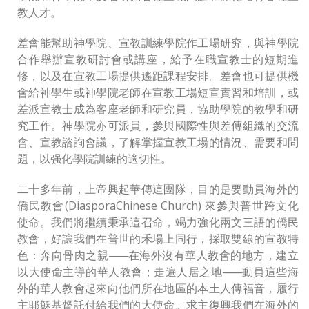
教人才。
差會能幫助神學院、宣教訓練學院作工場研究，與神學院
合作舉辦宣教研討會或講座，給予在職宣教士的短期進
修，以及在宣教工場提供遙距課程安排。差會也可提供機
會給神學生或神學院老師在宣教工場短宣實習和培訓，或
差派宣教士成為客座老師和研究員，協助學院的教學和研
究工作。神學院亦可派員，參與國際性與差傳組織的交流
會、宣教諮詢會議，了解掌握宣教工場的情況、需要和問
題，以强化學院訓練的適切性。
二十多年前，上帝興起華傳這團隊，目的是要動員海外的
僑民教會(DiasporaChinese Church) 來參與普世跨文化
使命。我們將繼續秉承這召命，竭力強化兩文三語的僑民
教會，好讓我們在普世的禾場上同行，採取雙線的宣教特
色：奔向骨肉之親
——
在海外沒有華人教會的地方，建立
以大使命主導的華人教會；走遍人居之地
——
動員這些海
外的華人教會起來向他們所在地區的本土人傳福音，履行
主耶穌基督託付給我們的大使命。求主復興我們在海外的