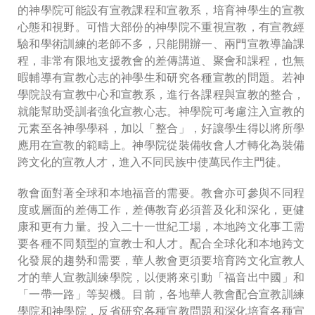
的神學院可能設有宣教課程和宣教系，培育神學生的宣教
心態和視野。可惜大部份的神學院不重視宣教，有宣教經
驗和學術訓練的老師不多，只能開辦一、兩門宣教導論課
程，非常有限地支援教會的差傳講道、聚會和課程，也無
暇輔導有宣教心志的神學生和研究各種宣教的問題。若神
學院設有宣教中心和宣教系，進行各課程與宣教的整合，
就能幫助受訓者強化宣教心志。神學院可考慮注入宣教的
元素至各神學學科，加以「整合」，好讓學生得以將所學
應用在宣教的範疇上。神學院從裝備牧會人才轉化為裝備
跨文化的宣教人才，進入不同民族中使萬民作主門徒。
教會面對著全球和本地福音的需要。教會亦可參與不同程
度或層面的差傳工作，差傳教育必須普及化和深化，更健
康和更有力量。投入二十一世紀工場，本地跨文化事工需
要各種不同類型的宣教士和人才。配合全球化和本地跨文
化發展的趨勢和需要，華人教會更須要培育跨文化宣教人
才的華人宣教訓練學院，以便將來引動「福音出中國」和
「一帶一路」等契機。目前，各地華人教會配合宣教訓練
學院和神學院，反省研究各種宣教問題和深化培育各種宣