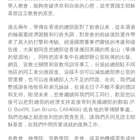
華人教會，能夠突破求存和自保的心態，追求實踐主耶穌
基督設立教會的原意。
過去兩年，華傳在香港的總部面對了創會以來，從未遇過
的極嚴重經濟困難和行政失調，對差會的前線後防運作帶
來了莫大的打擊和考驗。經過國際董事們審慎的考慮和禱
告後，大家都同意把總部從香港搬回美國的舊金山（華傳
的發源地）。同時把原本集中在總部辦公室統籌的出版、
網頁、宣教士關懷和宣教培訓等事工，分派給總部駐不同
地區的同工來分擔跟進。這樣不但可以減低總部辨公室的
營運費，也可以改善總部人力不足的問題。在此，我們誠
懇感謝各地牧長和弟兄姊妹，在過去日子不離不棄的體諒
和支持。盼望未來，您會繼續與我們同工同行。歡迎您以
後可以把對總部的經濟支持直接寄到美國總部的郵箱 (P.
O. Box99, San Bruno, CA94066) 或各地的華傳辦事處。
我們也極之願意收到您的寶貴意見。讓我們共同見證主耶
穌基督，在我們中間所要成就的復興工作。
各教會、神學院、宣教學院、差會、或其他機構需形成伙