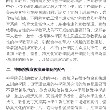
附有宣教系。美國南方浸信會神學院亦增設世界宣教佈道
中心，强化研究和訓練宣教人才的工作。除了神學院外，
美南差會特別在差會總部附近設立了宣教士訓練中心，强
化職前訓練。不同的宣教工場也設立當地的教育及神學教
育系統，培育大量當地人才，產生接連的宣教循環。宣教
牧養結合性的神學教育成為不可或缺的重要部份。深願各
華人教會、差會、機構和神學院需注意設立宣教牧養結合
性的神學教育系統，以配合神在華人中興起的宣教運動。
筆者認為訓練宣教人才，不單由神學院去承擔此重任，更
要加上教會、差會、跨文化宣教學院與神學院配搭成為差
傳訓練的鐵五角」，以幫助訓練宣教人才。
二、神學院與宣教訓練學院的配合
神學院是訓練教會人才的中心，雖然現在很多教會直接設
立訓練學院，但營運健康的神學院所扮演的角色是重要而
不容易被取代的。教會鼓勵信徒進入神學院接受神學訓
練，並提供經濟支持、實習與督導機會，協助神學生全人
成長。教會更可支持其神學生前往宣教工場短宣實習，體
驗異文化的宣教生活，協助母會發展差傳事工。注重差傳