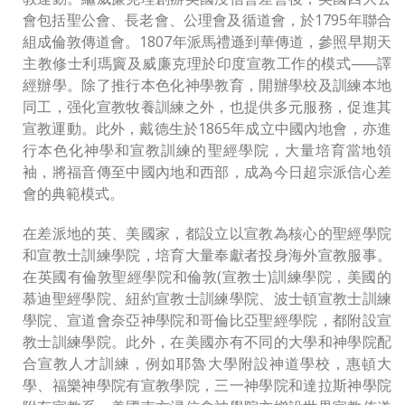
會包括聖公會、長老會、公理會及循道會，於1795年聯合
組成倫敦傳道會。1807年派馬禮遜到華傳道，參照早期天
主教修士利瑪竇及威廉克理於印度宣教工作的模式
——
譯
經辦學。除了推行本色化神學教育，開辦學校及訓練本地
同工，强化宣教牧養訓練之外，也提供多元服務，促進其
宣教運動。此外，戴德生於1865年成立中國內地會，亦進
行本色化神學和宣教訓練的聖經學院，大量培育當地領
袖，將福音傳至中國內地和西部，成為今日超宗派信心差
會的典範模式。
在差派地的英、美國家，都設立以宣教為核心的聖經學院
和宣教士訓練學院，培育大量奉獻者投身海外宣教服事。
在英國有倫敦聖經學院和倫敦(宣教士)訓練學院，美國的
慕迪聖經學院、紐約宣教士訓練學院、波士頓宣教士訓練
學院、宣道會奈亞神學院和哥倫比亞聖經學院，都附設宣
教士訓練學院。此外，在美國亦有不同的大學和神學院配
合宣教人才訓練，例如耶魯大學附設神道學校，惠頓大
學、福樂神學院有宣教學院，三一神學院和達拉斯神學院