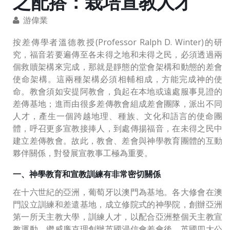
之配搭：栽培宣教人才
游偉業
按差傳學者溫德教授(Professor Ralph D. Winter)的研
究，福音若要遍傳至各未得之地和未得之民，必須透過兩
個救贖架構來完成，那就是靜態的堂會架構和動態的差會
使命架構。這兩種架構必須相輔相成，方能完成神的使
命。教會須如安提阿教會，負起在本地或遠處服事見證的
差傳基地；進而由很多差傳教會組成差會團隊，派出不同
人才，產生一個跨越地理、種族、文化和語言的使命團
體，呼召更多宣教接捧人，到處傳揚福音，在未得之民中
建立差傳教會。故此，教會、差會與神學教育團體的互動
夥伴關係，對發展宣教事工極為重要。
一、神學教育和宣教訓練有非常密切關係
在十六世紀的亞洲，葡萄牙以澳門為基地。各大修會在澳
門設立訓練和差遣基地，成立修院式的神學院，創辦亞洲
第一所天主教大學，訓練人才，以配合亞洲整個天主教宣
教運動。繼威廉克理創辦英國浸信會差會後，英國四大公