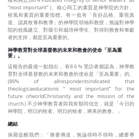
“most important” )。核心同工的素質是神學院的方針、
校風和素質的重要指標。有一批有「良好品格、重視真
道、認真牧養和教導」的神學院領袖和教授，無論對神學
院的校風建立、對吸引和栽培神學生、對得到教會和奉獻
者的支持，都是至為重要的。
神學教育對全球基督教的未來和教會的使命「至為重
要」。
這報告的最後一點指出， 有8 6 % 受訪者都認為，神學教
育對全球基督教的未來和教會的使命是「至為重要」的。
(86% of allrespondentsindicated that
theologicaeducationis “ most important” for the
future ofworldChristianity and the mission of the
church.) 不少神學教育者與我有類同信念，就是「今日的
神學院，明日的牧者。明日的牧者，將來的教會。」
總結
保羅提醒我們：「務要傳道，無論得時不得時，總要專