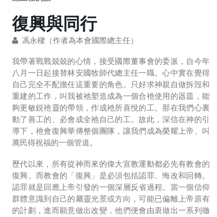
復興與同行
馮永樑（作者為本會國際總主任）
我帶著戰戰兢兢的心情，接受國際董事會的委派，自今年
八月一日起接替林安國牧師代總主任一職。心中實在覺得
自己完全不配擔任這重要的角色。只好求神親自做拆毁和
重建的工作，叫我被祂塑造成為一個合衪使用的器皿，能
夠更敏鋭衪靈的帶領，作成衪所喜悅的工。那在我們心裏
動了善工的、必會成全祂自己的工。故此，深信在神的引
導下，衪會復興華傳整個團隊，讓我們成為榮耀上帝、叫
萬民得祝福的一個管道。
歷代以來，所有從神而來的偉大宣教運動都必先有教會的
復興。而教會的「復興」是必須包括認罪、悔改和回轉。
認罪就是回應上帝引發的一個深層反省過程。當一個信仰
群體意識到自己的屬靈光景或方向，可能已偏離上帝原有
的計劃，進而願意做出改變，他們便會由衷做出一系列徹