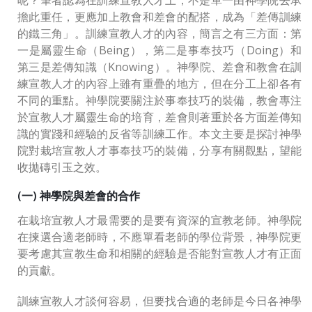
擔此重任，更應加上教會和差會的配搭，成為「差傳訓練
的鐵三角」。訓練宣教人才的內容，簡言之有三方面：第
一是屬靈生命（Being），第二是事奉技巧（Doing）和
第三是差傳知識（Knowing）。神學院、差會和教會在訓
練宣教人才的內容上雖有重疊的地方，但在分工上卻各有
不同的重點。神學院要關注於事奉技巧的裝備，教會專注
於宣教人才屬靈生命的培育，差會則著重於各方面差傳知
識的實踐和經驗的反省等訓練工作。本文主要是探討神學
院對栽培宣教人才事奉技巧的裝備，分享有關觀點，望能
收拋磚引玉之效。
(一) 神學院與差會的合作
在栽培宣教人才最需要的是要有資深的宣教老師。神學院
在揀選合適老師時，不應單看老師的學位背景，神學院更
要考慮其宣教生命和相關的經驗是否能對宣教人才有正面
的貢獻。
訓練宣教人才談何容易，但要找合適的老師是今日各神學