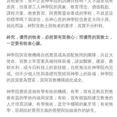
其他要求，豈不正是神學院的訓練目標嗎？文字論述或有
差異，但基督工人神學院的異象、教育理念、價值觀點、
課程方案、教會實習、與實際靈命養成的學程，不就是這
些標準嗎？我深信，合神心意的神學院也會是大同小異。
就此而論，神對宣教士與牧者的要求，其實不分軒輊。
終究，優秀的牧者，必然要有宣教心；而優秀的宣教士，
一定要有牧者心腸。
神學院與宣教機構自然應當成為搭配無間的團隊，共赴大
使命。宣教士常需要具備特殊裝備，諸如醫療、建築、農
耕水利，或今日科技上的新技能，自然無法在神學院內完
成。但不少個人性與基礎性聖經與神學上的裝備，神學院
的資源更為豐富，當與宣教機構彼此成全。
神學院應當是個有學有術的機構。有學，當有足夠且對教
會有益的學術內涵與深度；有術，當有能協助建立教會的
人才培育訓練。有學無術，是空中樓閣的象牙塔；有術無
學，容易陷於實用主義的善變與短線操作的缺失。